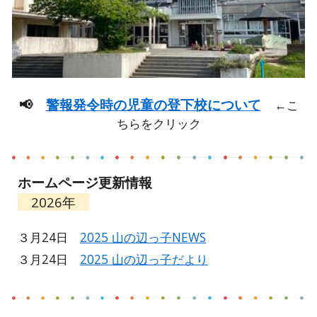
📢
警報発令時の児童の登下校について
←こ
ちらをクリック
ホームページ更新情報
202
6
年
３月24日
2025 山の辺っ子NEWS
３月24日
2025 山の辺っ子だより