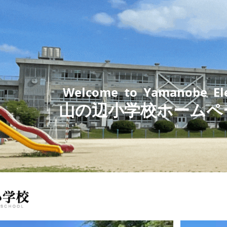
ip to main content
Skip to navigat
Welcome to Yamanobe Ele
山の辺小学校
ホームペ