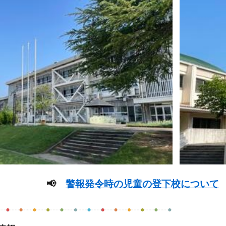
📢
警報発令時の児童の登下校について